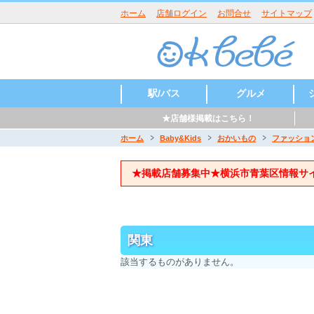
ホーム
店舗ログイン
お問合せ
サイトマップ
駅/バス
グルメ
★店舗様掲載はこちら！
たまプラーザ
あざみ野
江田
市ヶ尾
藤が丘
青葉台
田奈
新石川
元石川町
荏田
パン
アメリカ料理
スイーツ・ケー
焙煎珈琲
キ
ホーム
Baby&Kids
おかいもの
ファッショ
★掲載店舗募集中★横浜市青葉区情報サ
関東
該当するものがありません。