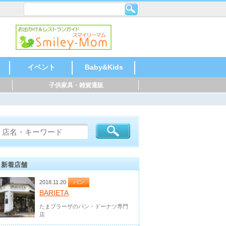
イベント
Baby&Kids
子供家具・雑貨通販
ならいごと
おでかけ
おかいもの
おあずけ
お祝い・記念
音楽
語学
運動
乳幼児教室
塾・教室
北海道・東北
北陸・甲信越
関東
東海
関西
中国・四国
九州・沖縄
総合
玩具・絵本
家具・雑貨
ファッション
USED・買取り
お祝い、季節も
北海道・東北
北陸・甲信越
関東
東海
関西
中国・四国
九州・沖縄
記念写真
レンタル
仕出し、宅配
飲食店
音楽
ピアノ
ギター
和太鼓
ドラム
英語
スペイ
中国語
運動
水泳
体操
サッカ
テニス
野球
空手
乳幼児
ベビー
リトミ
幼稚園
小学校
塾・教
学習塾
そろば
芸術・
料理
児童劇
バレエ
北海道
北陸・
関東
東海
関西
中国・
九州・
北海道
北陸・
関東
東海
関西
中国・
九州・
北海道
北陸・
関東
東海
関西
中国・
九州・
北海道
北陸・
関東
東海
関西
中国・
九州・
北海道
北陸・
関東
東海
関西
中国・
九州・
北海道
北陸・
関東
東海
関西
中国・
九州・
北海道
北陸・
関東
東海
関西
中国・
九州・
の
ジ
新着店舗
2018.11.20
パン
BARIETA
たまプラーザのパン・ドーナツ専門
店