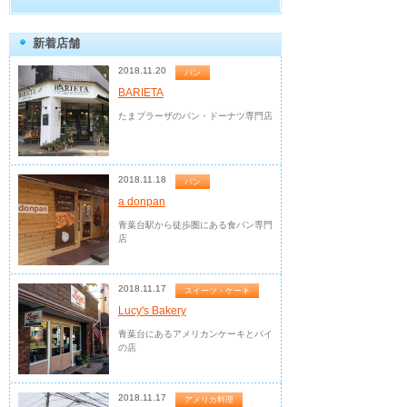
新着店舗
2018.11.20
パン
BARIETA
たまプラーザのパン・ドーナツ専門店
2018.11.18
パン
a donpan
青葉台駅から徒歩圏にある食パン専門
店
2018.11.17
スイーツ・ケーキ
Lucy's Bakery
青葉台にあるアメリカンケーキとパイ
の店
2018.11.17
アメリカ料理