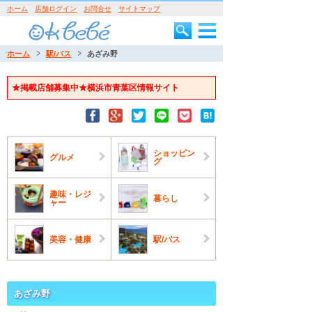
ホーム
店舗ログイン
お問合せ
サイトマップ
ホーム
駅/バス
あざみ野
★掲載店舗募集中★横浜市青葉区情報サイト
ショッピン
グルメ
グ
趣味・レジ
暮らし
ャー
美容・健康
駅/バス
あざみ野