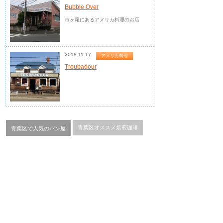
Bubble Over
市ヶ尾にあるアメリカ料理のお店
2018.11.17
アメリカ料理
Troubadour
青葉区オススメ焙煎珈琲
青葉区で人気のパン屋
前田パン
ラ・ブリランテ