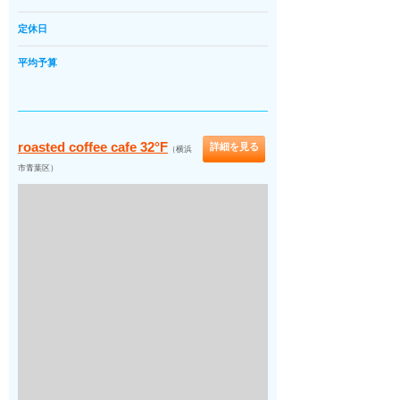
定休日
平均予算
roasted coffee cafe 32°F
詳細を見る
（横浜
市青葉区）