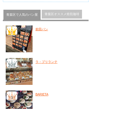
青葉区オススメ焙煎珈琲
青葉区で人気のパン屋
前田パン
ラ・ブリランテ
BARIETA
a donpan