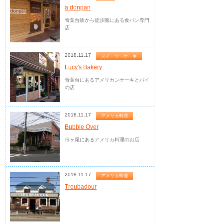
a donpan
青葉台駅から徒歩圏にある食パン専門
店
2018.11.17
スイーツ・ケーキ
Lucy's Bakery
青葉台にあるアメリカンケーキとパイ
の店
2018.11.17
アメリカ料理
Bubble Over
市ヶ尾にあるアメリカ料理のお店
2018.11.17
アメリカ料理
Troubadour