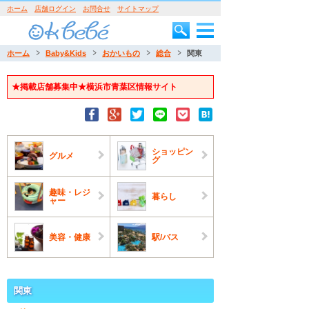
ホーム
店舗ログイン
お問合せ
サイトマップ
ホーム
Baby&Kids
おかいもの
総合
関東
★掲載店舗募集中★横浜市青葉区情報サイト
ショッピン
グルメ
グ
趣味・レジ
暮らし
ャー
美容・健康
駅/バス
関東