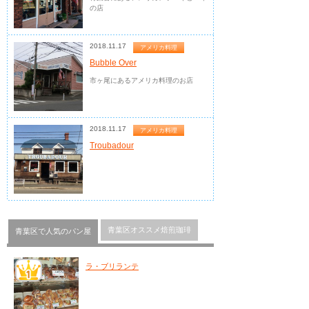
の店
2018.11.17
アメリカ料理
Bubble Over
市ヶ尾にあるアメリカ料理のお店
2018.11.17
アメリカ料理
Troubadour
青葉区オススメ焙煎珈琲
青葉区で人気のパン屋
ラ・ブリランテ