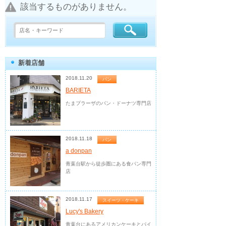
該当するものがありません。
新着店舗
2018.11.20
パン
BARIETA
たまプラーザのパン・ドーナツ専門店
2018.11.18
パン
a donpan
青葉台駅から徒歩圏にある食パン専門
店
2018.11.17
スイーツ・ケーキ
Lucy's Bakery
青葉台にあるアメリカンケーキとパイ