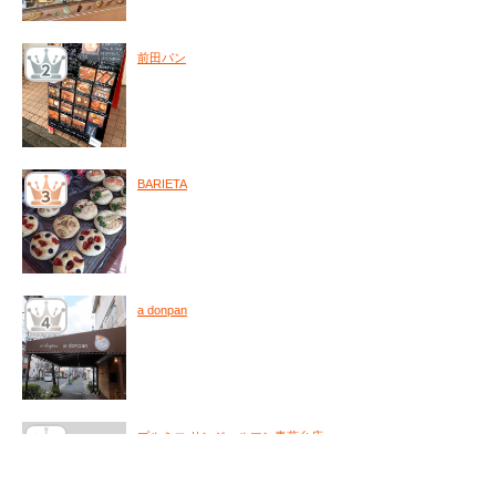
前田パン
BARIETA
a donpan
プルミエ サンジェルマン青葉台店