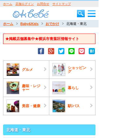
ホーム
店舗ログイン
お問合せ
サイトマップ
ホーム
Baby&Kids
おでかけ
北海道・東北
★掲載店舗募集中★横浜市青葉区情報サイト
ショッピン
グルメ
グ
趣味・レジ
暮らし
ャー
美容・健康
駅/バス
北海道・東北