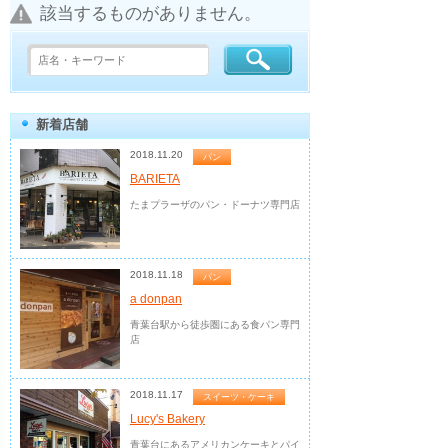
該当するものがありません。
新着店舗
2018.11.20
パン
BARIETA
たまプラーザのパン・ドーナツ専門店
2018.11.18
パン
a donpan
青葉台駅から徒歩圏にある食パン専門
店
2018.11.17
スイーツ・ケーキ
Lucy's Bakery
青葉台にあるアメリカンケーキとパイ