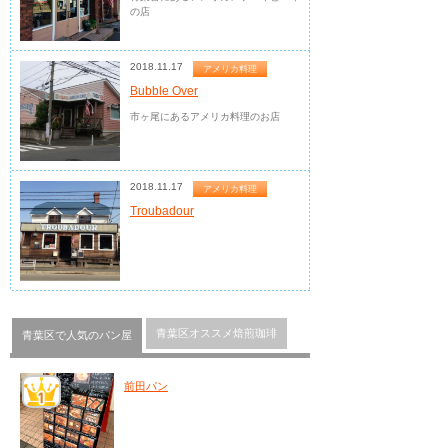
の店
2018.11.17
アメリカ料理
Bubble Over
市ヶ尾にあるアメリカ料理のお店
2018.11.17
アメリカ料理
Troubadour
青葉区オススメ焙煎珈琲
青葉区で人気のパン屋
前田パン