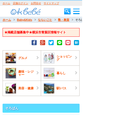
ホーム
店舗ログイン
お問合せ
サイトマップ
ホーム
Baby&Kids
ならいごと
塾・教室
そろばん
★掲載店舗募集中★横浜市青葉区情報サイト
ショッピン
グルメ
グ
趣味・レジ
暮らし
ャー
美容・健康
駅/バス
そろばん