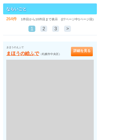
ならいごと
264件
1件目から10件目まで表示 (27ページ中1ページ目)
1
2
3
>
まほうのえふで
詳細を見る
まほうの絵ふで
（札幌市中央区）