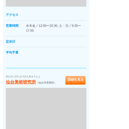
アクセス
営業時間
水木金／12:00ー20:30, 土・日／9:30ー
17:00
定休日
平均予算
せんだいびじゅつけんきゅうじょ
詳細を見る
仙台美術研究所
（仙台市若林区）