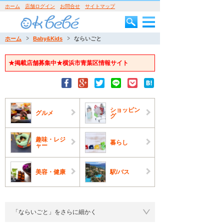
ホーム
店舗ログイン
お問合せ
サイトマップ
ホーム
Baby&Kids
ならいごと
★掲載店舗募集中★横浜市青葉区情報サイト
ショッピン
グルメ
グ
趣味・レジ
暮らし
ャー
美容・健康
駅/バス