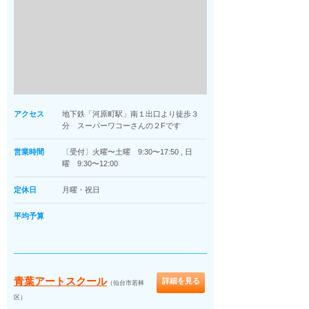
アクセス
地下鉄「河原町駅」南１出口より徒歩３
分 スーパーワコーさんの２Fです
営業時間
〔受付〕火曜〜土曜 9:30〜17:50 , 日
曜 9:30〜12:00
定休日
月曜・祝日
平均予算
青葉アートスクール
詳細を見る
（仙台市若林
区）