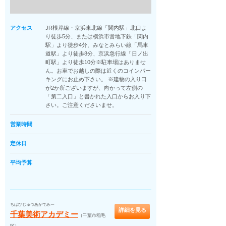
アクセス
JR根岸線・京浜東北線「関内駅」北口よ
り徒歩5分、または横浜市営地下鉄「関内
駅」より徒歩4分、みなとみらい線「馬車
道駅」より徒歩8分、京浜急行線「日ノ出
町駅」より徒歩10分※駐車場はありませ
ん。お車でお越しの際は近くのコインパー
キングにお止め下さい。 ※建物の入り口
が2か所ございますが、向かって左側の
「第二入口」と書かれた入口からお入り下
さい。ご注意くださいませ。
営業時間
定休日
平均予算
ちばびじゅつあかでみー
詳細を見る
千葉美術アカデミー
（千葉市稲毛