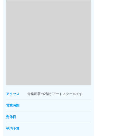
アクセス
青葉画荘の2階がアートスクールです
営業時間
定休日
平均予算