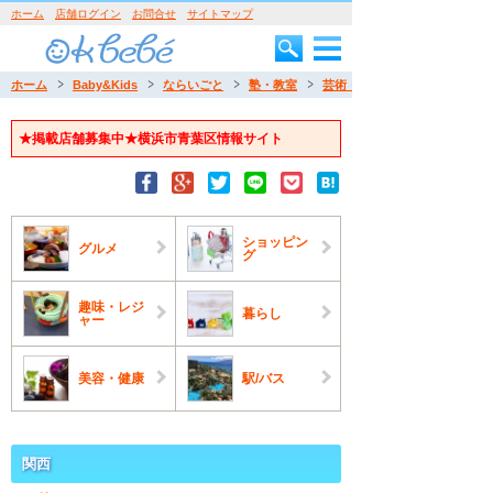
ホーム
店舗ログイン
お問合せ
サイトマップ
ホーム
Baby&Kids
ならいごと
塾・教室
芸術・工作
★掲載店舗募集中★横浜市青葉区情報サイト
ショッピン
グルメ
グ
趣味・レジ
暮らし
ャー
美容・健康
駅/バス
関西