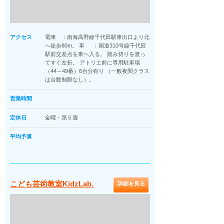
アクセス
電車 ：南海高野線千代田駅東出口より北
へ徒歩80m。 車 ：国道310号線千代田
駅前交差点を東へ入る。 踏み切りを渡っ
てすぐ左折。 アトリエ前に専用駐車場
（44～49番）6台分有り （一般夜間クラス
は台数制限なし）。
営業時間
定休日
金曜・第５週
平均予算
こども芸術教室KidzLab.
詳細を見る