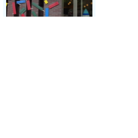
アクセス
営業時間
9:30～18:00 （最終入館17:30）
定休日
不定休 休館日に関するお知らせはサイト
のトップページをご覧下さい。
平均予算
10件
1件目から10件目まで表示 (1ページ中1ページ目)