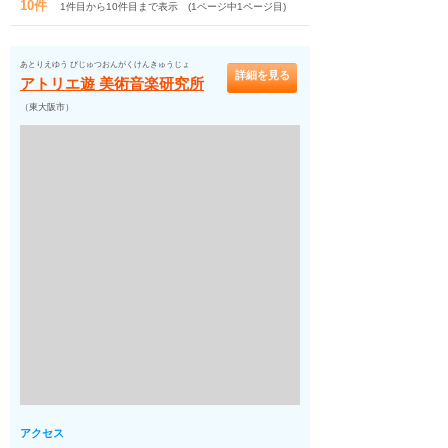
10件
1件目から10件目まで表示 (1ページ中1ページ目)
あとりえゆう びじゅつおんがくけんきゅうじょ
詳細を見る
アトリエ遊 美術音楽研究所
（東大阪市）
アクセス