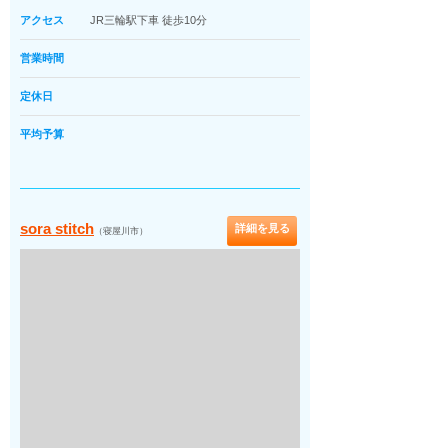
アクセス
JR三輪駅下車 徒歩10分
営業時間
定休日
平均予算
sora stitch
詳細を見る
（寝屋川市）