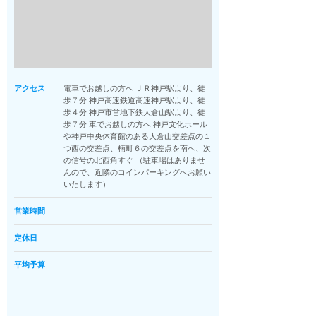
アクセス
電車でお越しの方へ ＪＲ神戸駅より、徒
歩７分 神戸高速鉄道高速神戸駅より、徒
歩４分 神戸市営地下鉄大倉山駅より、徒
歩７分 車でお越しの方へ 神戸文化ホール
や神戸中央体育館のある大倉山交差点の１
つ西の交差点、楠町６の交差点を南へ、次
の信号の北西角すぐ （駐車場はありませ
んので、近隣のコインパーキングへお願い
いたします）
営業時間
定休日
平均予算