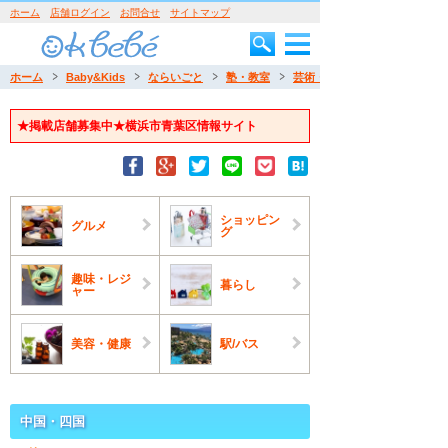
ホーム
店舗ログイン
お問合せ
サイトマップ
ホーム
Baby&Kids
ならいごと
塾・教室
芸術・工作
★掲載店舗募集中★横浜市青葉区情報サイト
ショッピン
グルメ
グ
趣味・レジ
暮らし
ャー
美容・健康
駅/バス
中国・四国