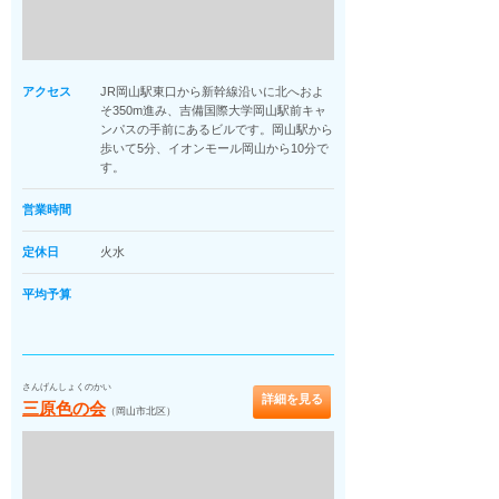
アクセス
JR岡山駅東口から新幹線沿いに北へおよ
そ350m進み、吉備国際大学岡山駅前キャ
ンパスの手前にあるビルです。岡山駅から
歩いて5分、イオンモール岡山から10分で
す。
営業時間
定休日
火水
平均予算
さんげんしょくのかい
詳細を見る
三原色の会
（岡山市北区）