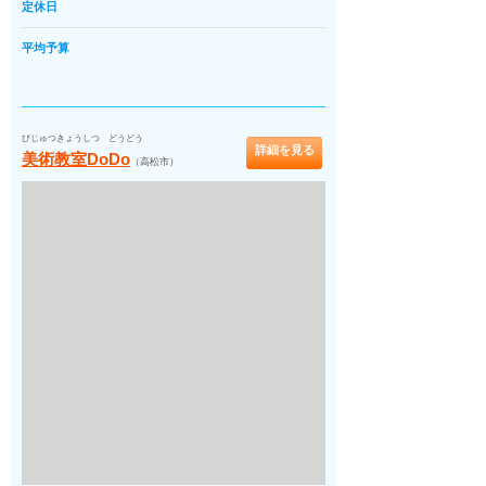
定休日
平均予算
びじゅつきょうしつ どうどう
詳細を見る
美術教室DoDo
（高松市）