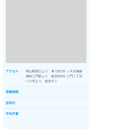
アクセス
岡山駅西口より 車で約3分 ＪＲ吉備線
備前三門駅より 徒歩約5分 三門二丁目
バス停より 徒歩すぐ
営業時間
定休日
平均予算