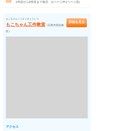
8件
1件目から8件目まで表示 (1ページ中1ページ目)
もこちゃんこうさくきょうしつ
詳細を見る
もこちゃん工作教室
（広島市安佐南
区）
アクセス