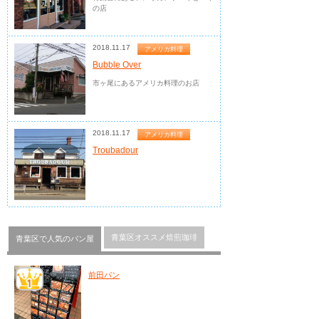
の店
2018.11.17
アメリカ料理
Bubble Over
市ヶ尾にあるアメリカ料理のお店
2018.11.17
アメリカ料理
Troubadour
青葉区オススメ焙煎珈琲
青葉区で人気のパン屋
前田パン