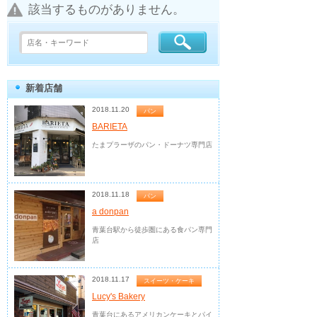
該当するものがありません。
新着店舗
2018.11.20
パン
BARIETA
たまプラーザのパン・ドーナツ専門店
2018.11.18
パン
a donpan
青葉台駅から徒歩圏にある食パン専門
店
2018.11.17
スイーツ・ケーキ
Lucy's Bakery
青葉台にあるアメリカンケーキとパイ