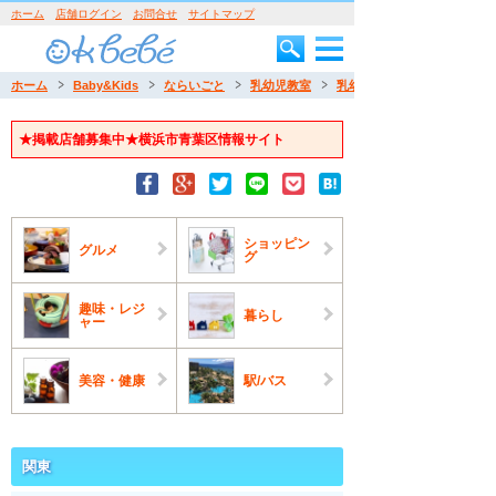
ホーム
店舗ログイン
お問合せ
サイトマップ
ホーム
Baby&Kids
ならいごと
乳幼児教室
乳幼児教室
★掲載店舗募集中★横浜市青葉区情報サイト
ショッピン
グルメ
グ
趣味・レジ
暮らし
ャー
美容・健康
駅/バス
関東