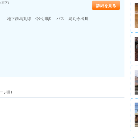
上京区）
詳細を見る
地下鉄烏丸線 今出川駅 バス 烏丸今出川
ージ目)