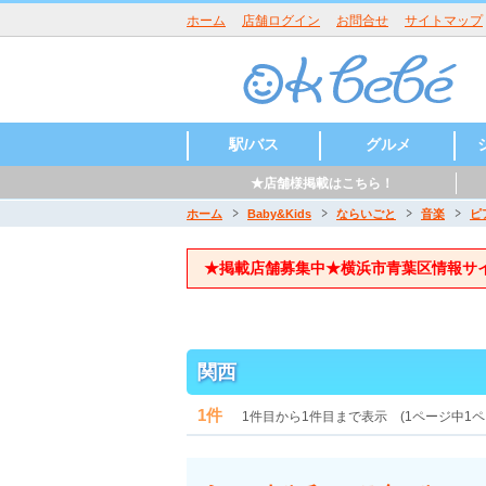
ホーム
店舗ログイン
お問合せ
サイトマップ
駅/バス
グルメ
★店舗様掲載はこちら！
たまプラーザ
あざみ野
江田
市ヶ尾
藤が丘
青葉台
田奈
新石川
元石川町
荏田
パン
アメリカ料理
スイーツ・ケー
焙煎珈琲
キ
ホーム
Baby&Kids
ならいごと
音楽
ピ
★掲載店舗募集中★横浜市青葉区情報サ
関西
1件
1件目から1件目まで表示 (1ページ中1ペ