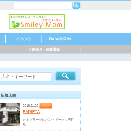
イベント
Baby&Kids
子供家具・雑貨通販
ならいごと
おでかけ
おかいもの
おあずけ
お祝い・記念
音楽
語学
運動
乳幼児教室
塾・教室
北海道・東北
北陸・甲信越
関東
東海
関西
中国・四国
九州・沖縄
総合
玩具・絵本
家具・雑貨
ファッション
USED・買取り
お祝い、季節も
北海道・東北
北陸・甲信越
関東
東海
関西
中国・四国
九州・沖縄
記念写真
レンタル
仕出し、宅配
飲食店
音楽
ピアノ
ギター
和太鼓
ドラム
英語
スペイ
中国語
運動
水泳
体操
サッカ
テニス
野球
空手
乳幼児
ベビー
リトミ
幼稚園
小学校
塾・教
学習塾
そろば
芸術・
料理
児童劇
バレエ
北海道
北陸・
関東
東海
関西
中国・
九州・
北海道
北陸・
関東
東海
関西
中国・
九州・
北海道
北陸・
関東
東海
関西
中国・
九州・
北海道
北陸・
関東
東海
関西
中国・
九州・
北海道
北陸・
関東
東海
関西
中国・
九州・
北海道
北陸・
関東
東海
関西
中国・
九州・
北海道
北陸・
関東
東海
関西
中国・
九州・
の
ジ
新着店舗
2018.11.20
パン
BARIETA
たまプラーザのパン・ドーナツ専門
店