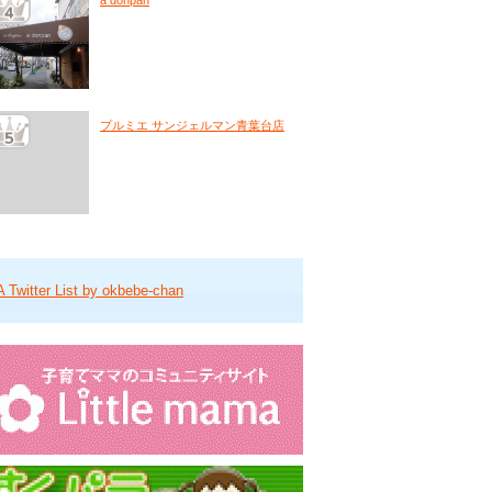
a donpan
プルミエ サンジェルマン青葉台店
A Twitter List by okbebe-chan