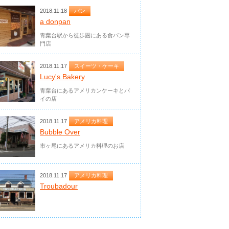
2018.11.18
パン
a donpan
青葉台駅から徒歩圏にある食パン専
門店
2018.11.17
スイーツ・ケーキ
Lucy's Bakery
青葉台にあるアメリカンケーキとパ
イの店
2018.11.17
アメリカ料理
Bubble Over
市ヶ尾にあるアメリカ料理のお店
2018.11.17
アメリカ料理
Troubadour