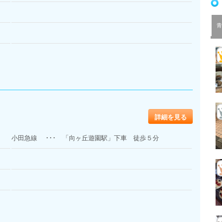
青
詳細を見る
小田急線 ･･･ 「向ヶ丘遊園駅」下車 徒歩５分