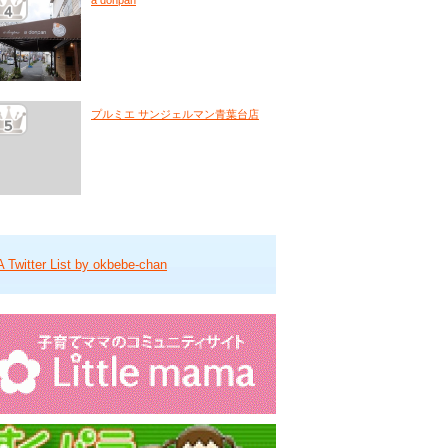
a donpan
プルミエ サンジェルマン青葉台店
A Twitter List by okbebe-chan