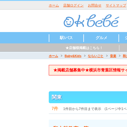
ホーム
店舗ログイン
お問合せ
サイトマップ
駅/バス
グルメ
★店舗様掲載はこちら！
たまプラーザ
あざみ野
江田
市ヶ尾
藤が丘
青葉台
田奈
新石川
元石川町
荏田
パン
アメリカ料理
スイーツ・ケー
焙煎珈琲
キ
ホーム
Baby&Kids
ならいごと
音楽
和
★掲載店舗募集中★横浜市青葉区情報サ
関東
7件
1件目から7件目まで表示 (1ページ中1ペ