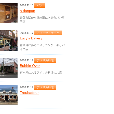
2018.11.18
パン
a donpan
青葉台駅から徒歩圏にある食パン専
門店
2018.11.17
スイーツ・ケーキ
Lucy's Bakery
青葉台にあるアメリカンケーキとパ
イの店
2018.11.17
アメリカ料理
Bubble Over
市ヶ尾にあるアメリカ料理のお店
2018.11.17
アメリカ料理
Troubadour