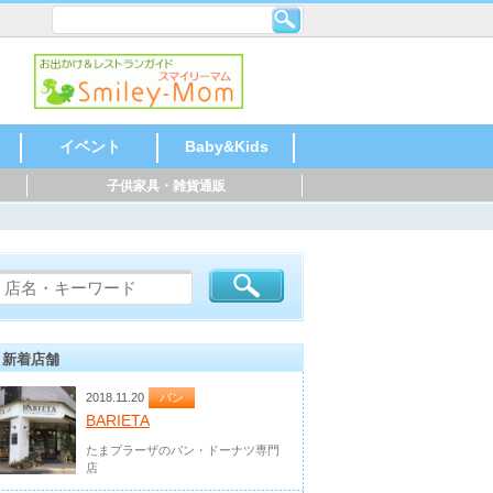
イベント
Baby&Kids
子供家具・雑貨通販
ならいごと
おでかけ
おかいもの
おあずけ
お祝い・記念
音楽
語学
運動
乳幼児教室
塾・教室
北海道・東北
北陸・甲信越
関東
東海
関西
中国・四国
九州・沖縄
総合
玩具・絵本
家具・雑貨
ファッション
USED・買取り
お祝い、季節も
北海道・東北
北陸・甲信越
関東
東海
関西
中国・四国
九州・沖縄
記念写真
レンタル
仕出し、宅配
飲食店
音楽
ピアノ
ギター
和太鼓
ドラム
英語
スペイ
中国語
運動
水泳
体操
サッカ
テニス
野球
空手
乳幼児
ベビー
リトミ
幼稚園
小学校
塾・教
学習塾
そろば
芸術・
料理
児童劇
バレエ
北海道
北陸・
関東
東海
関西
中国・
九州・
北海道
北陸・
関東
東海
関西
中国・
九州・
北海道
北陸・
関東
東海
関西
中国・
九州・
北海道
北陸・
関東
東海
関西
中国・
九州・
北海道
北陸・
関東
東海
関西
中国・
九州・
北海道
北陸・
関東
東海
関西
中国・
九州・
北海道
北陸・
関東
東海
関西
中国・
九州・
の
ジ
新着店舗
2018.11.20
パン
BARIETA
たまプラーザのパン・ドーナツ専門
店