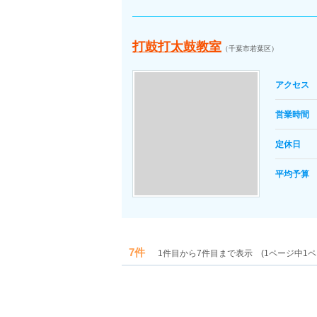
打鼓打太鼓教室
（千葉市若葉区）
アクセス
営業時間
定休日
平均予算
7件
1件目から7件目まで表示 (1ページ中1ペ