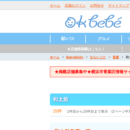
ホーム
店舗ログイン
お問合せ
サイトマップ
駅/バス
グルメ
★店舗様掲載はこちら！
たまプラーザ
あざみ野
江田
市ヶ尾
藤が丘
青葉台
田奈
新石川
元石川町
荏田
パン
アメリカ料理
スイーツ・ケー
焙煎珈琲
キ
ホーム
Baby&Kids
ならいごと
音楽
和
★掲載店舗募集中★横浜市青葉区情報サ
和太鼓
15件
1件目から10件目まで表示 (2ページ中