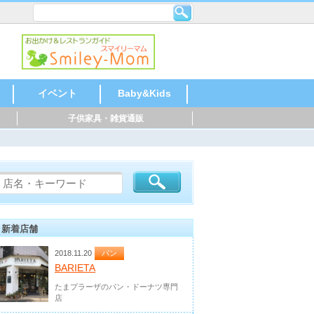
イベント
Baby&Kids
子供家具・雑貨通販
ならいごと
おでかけ
おかいもの
おあずけ
お祝い・記念
音楽
語学
運動
乳幼児教室
塾・教室
北海道・東北
北陸・甲信越
関東
東海
関西
中国・四国
九州・沖縄
総合
玩具・絵本
家具・雑貨
ファッション
USED・買取り
お祝い、季節も
北海道・東北
北陸・甲信越
関東
東海
関西
中国・四国
九州・沖縄
記念写真
レンタル
仕出し、宅配
飲食店
音楽
ピアノ
ギター
和太鼓
ドラム
英語
スペイ
中国語
運動
水泳
体操
サッカ
テニス
野球
空手
乳幼児
ベビー
リトミ
幼稚園
小学校
塾・教
学習塾
そろば
芸術・
料理
児童劇
バレエ
北海道
北陸・
関東
東海
関西
中国・
九州・
北海道
北陸・
関東
東海
関西
中国・
九州・
北海道
北陸・
関東
東海
関西
中国・
九州・
北海道
北陸・
関東
東海
関西
中国・
九州・
北海道
北陸・
関東
東海
関西
中国・
九州・
北海道
北陸・
関東
東海
関西
中国・
九州・
北海道
北陸・
関東
東海
関西
中国・
九州・
の
ジ
新着店舗
2018.11.20
パン
BARIETA
たまプラーザのパン・ドーナツ専門
店