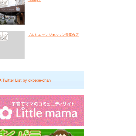
a donpan
プルミエ サンジェルマン青葉台店
A Twitter List by okbebe-chan