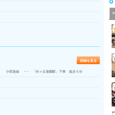
青
詳細を見る
小田急線 ･･･ 「向ヶ丘遊園駅」下車 徒歩５分