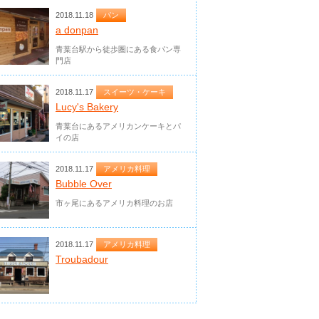
2018.11.18
パン
a donpan
青葉台駅から徒歩圏にある食パン専
門店
2018.11.17
スイーツ・ケーキ
Lucy's Bakery
青葉台にあるアメリカンケーキとパ
イの店
2018.11.17
アメリカ料理
Bubble Over
市ヶ尾にあるアメリカ料理のお店
2018.11.17
アメリカ料理
Troubadour